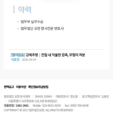
약력
법무부 실무수습
법무법인 오현 형사전문 변호사
[혐의없음]
강제추행│전철 내 억울한 접촉, 무혐의 처분
서효정
2025-04-04
면책공고
이용약관
개인정보취급방침
법무법인 오현 형사센터
264-81-33064
대표변호사 : 정도훈
광고책임변호사 : 김동민
서울특별시 서초중앙로 118, 6층 (KAIS빌딩)
대표번호 : 1661-2661
Mobile : 010-9631-0039
Fax : 0505-700-0040
COPYRIGHT © 2017 법무법인오현. ALL RIGHTS RESERVED