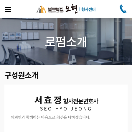
주
요
콘
텐
츠
로
로펌소개
건
너
뛰
기
구성원소개
서 효 정
형사전문변호사
SEO HYO JEONG