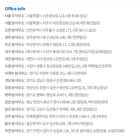
Office info
서울 주사무소 :
서울특별시 서초중앙로 118, 6층 (KAIS 빌딩)
서울 분사무소 :
서울특별시 서초구 서초중앙로22길 42 4층 (동진빌딩)
인천 분사무소 :
인천광역시 미추홀구 소성로 171, 6층 (로시스빌딩)
광주 분사무소 :
광주광역시 동구 금남로 248, 4층 (천하빌딩)
부산 분사무소 :
부산광역시 연제구 법원로 12, 12층 (로윈타워)
대구 분사무소 :
대구광역시 수성구 동대구로 334, 7층 (한국교직원공제회빌딩)
대전 분사무소 :
대전시 서구 둔산로 123번길 43, 9층 (PJ빌딩)
수원 분사무소 :
수원시 영통구 광교중앙로 248번길 101, 6층 (백현법조프라자)
의정부 분사무소 :
경기도 의정부 신흥로 251, 4층 (구성타워)
성남 분사무소 :
경기도 성남시 중원구 산성대로464, 3층
창원 분사무소 :
경상남도 창원시 성산구 동산로 220번길 31, 5층 (동남빌딩)
평택 분사무소 :
경기도 평택시 평남로 1047-1, 4층 (청언빌딩)
천안 분사무소 :
충남 천안시 동남구 청수14로96 2층 (청당동, 백석문화센터)
일산 분사무소 :
경기도 고양시 일산동구 장백로 208, 8층 (성암빌딩)
전주 분사무소 :
전북특별자치도 전주시 덕진구 만성동 1366-9, 2층 (H타워)
울산 분사무소 :
울산광역시 남구 삼산로 199, 7층 (아이사랑빌딩)
부천 분사무소 :
경기 부천시 원미구 상일로 126, 201호 법무법인 오현(상동, 뉴법조타운)