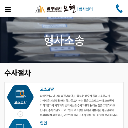
주
요
콘
텐
츠
로
형사소송
건
너
뛰
기
수사절차